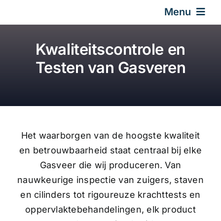
Skip
Menu
to
content
Startpagina
Kwaliteitscontrole en
Testen van Gasveren
Gasveer
Ontwerp & Technisch
Het waarborgen van de hoogste kwaliteit
Over Ons
en betrouwbaarheid staat centraal bij elke
Gasveer die wij produceren. Van
Contact
nauwkeurige inspectie van zuigers, staven
en cilinders tot rigoureuze krachttests en
Nieuws
oppervlaktebehandelingen, elk product