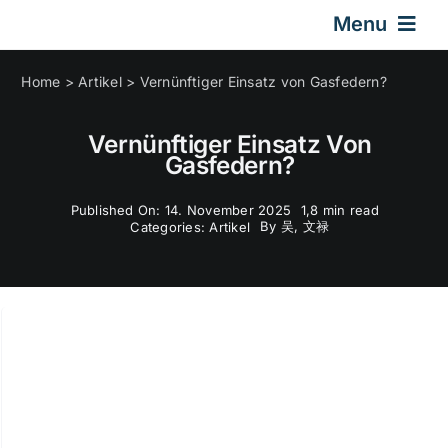
Skip
Menu
to
content
Startseite
Home
>
Artikel
>
Vernünftiger Einsatz von Gasfedern?
Vernünftiger Einsatz Von
Gasdruckfeder
Gasfedern?
Published On: 14. November 2025
1,8 min read
Auto Gasfedern
By
吴, 文禄
Categories:
Artikel
Design & Technik
Artikel
Über Uns