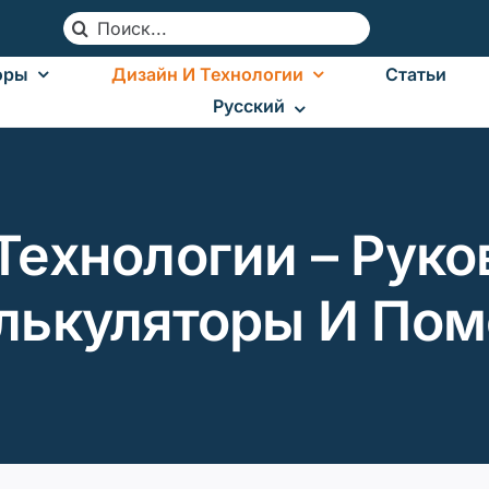
Search
for:
оры
Дизайн И Технологии
Статьи
Русский
Технологии – Руко
алькуляторы И По