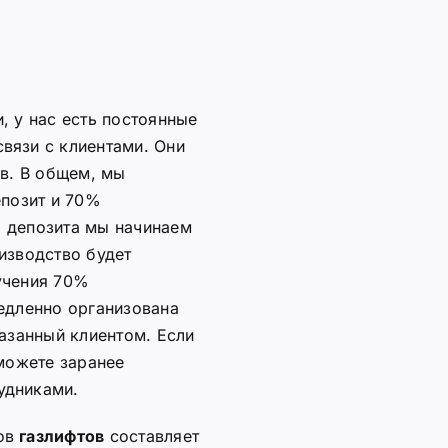
, у нас есть постоянные
вязи с клиентами. Они
ов. В общем, мы
епозит и 70%
 депозита мы начинаем
изводство будет
учения 70%
едленно организована
казанный клиентом. Если
 можете заранее
удниками.
ров
газлифтов
составляет