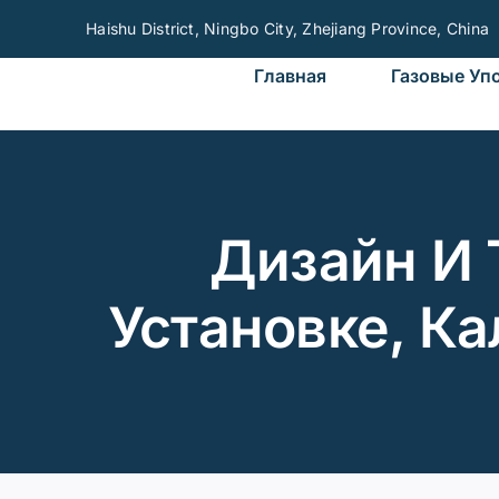
Skip
Haishu District, Ningbo City, Zhejiang Province, China
to
content
Главная
Газовые Уп
Дизайн И 
Установке, К