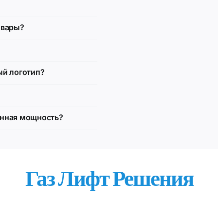
овары?
ый логотип?
енная мощность?
Газ Лифт Решения