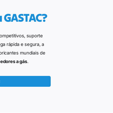
 a GASTAC?
ompetitivos, suporte
ga rápida e segura, a
bricantes mundiais de
edores a gás
.
R