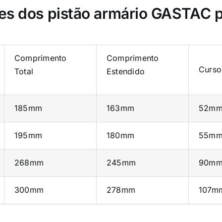
es dos pistão armário GASTAC 
Comprimento
Comprimento
Curso
Total
Estendido
185mm
163mm
52m
195mm
180mm
55m
268mm
245mm
90m
300mm
278mm
107m