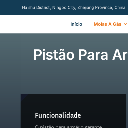
Skip
Haishu District, Ningbo City, Zhejiang Province, China
to
content
Início
Molas A Gás
Pistão Para A
Funcionalidade
O pistão para armário garante