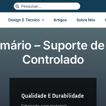
Search
for:
Design E Técnico
Artigos
Sobre Nós
rmário – Suporte de
Controlado
Qualidade E Durabilidade
Fabricado com materiais