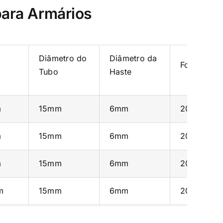
para Armários
Diâmetro do
Diâmetro da
Força de E
Tubo
Haste
m
15mm
6mm
20N-120N
m
15mm
6mm
20N-120N
m
15mm
6mm
20N-300N
m
15mm
6mm
20N-300N