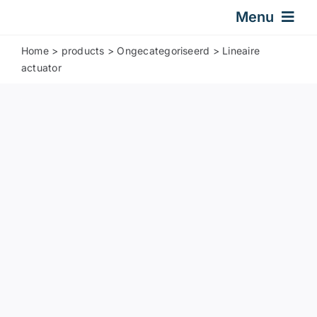
Skip
Menu
to
content
Home
>
products
>
Ongecategoriseerd
>
Lineaire
Startpagina
actuator
Gasveer
Ontwerp & Technisch
Over Ons
Contact
Nieuws