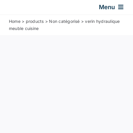
Skip
Menu
to
content
Home
>
products
>
Non catégorisé
>
verin hydraulique
Accueil
meuble cuisine
Vérin À Gaz
Design & Technique
Actualités
À Propos De Nous
Contact